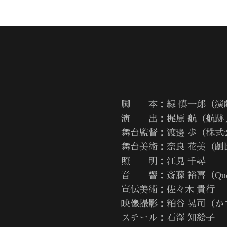
脚 本：緑 慎一郎（演
』
演 出：梶原 航（航跡
舞台監督：渡邊 歩（株式会
舞台美術：奈良 花美（劇
照 明：江見 千尋
音 響：斎藤 裕喜（Qué
宣伝美術：佐々木 貴行
映像撮影：粕谷 晃司（か
スチール：石澤 知絵子