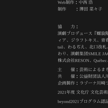
Web制作：中西 浩
制作 ：薄田 菜々子
協 力：
演劇プロデュース『螺旋
ィア、ジラフトキス、青春事情
tail、わるぢえ、北口改札
わり、演劇集団SMILE J
株式会社RESON、Qué
主 催：芸術によるまち
共 催：公益財団法人川
企画製作：ラゾーナ川崎
2021年度 文化庁 文化
beyond2021プログラム認