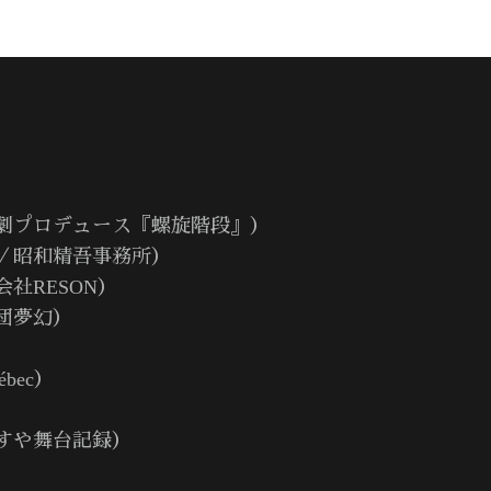
劇プロデュース『螺旋階段』）
／昭和精吾事務所）
社RESON）
団夢幻）
bec）
すや舞台記録）