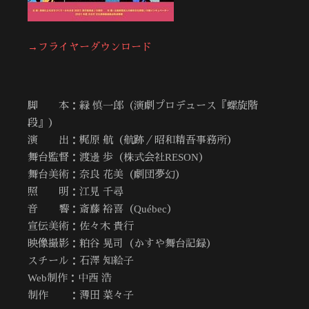
→フライヤーダウンロード
脚 本：緑 慎一郎（演劇プロデュース『螺旋階
段』）
演 出：梶原 航（航跡／昭和精吾事務所）
舞台監督：渡邊 歩（株式会社RESON）
舞台美術：奈良 花美（劇団夢幻）
照 明：江見 千尋
音 響：斎藤 裕喜（Québec）
宣伝美術：佐々木 貴行
映像撮影：粕谷 晃司（かすや舞台記録）
スチール：石澤 知絵子
Web制作：中西 浩
制作 ：薄田 菜々子