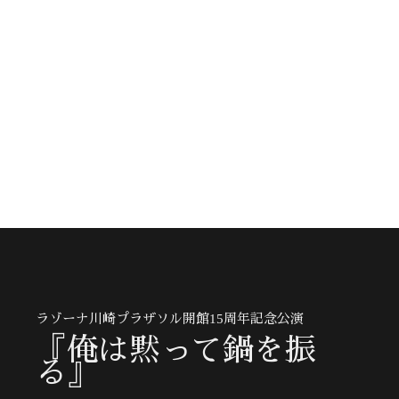
ラゾーナ川崎プラザソル開館15周年記念公演
『俺は黙って鍋を振
る』