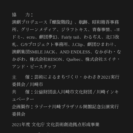
協 力：
演劇プロデュース『螺旋階段』、航跡、昭和精吾事務
所、グリーンメディア、ジラフトキス、青春事情、-ヨ
ドミ-、ecru、劇団夢幻、Fairly tail、わるぢえ、北口改
札、G/9プロジェクト事務所、J.Clip、劇団ひまわり、
演劇集団SMILE JACK、AND ENDLESS、なかがわ・な
かがわ、株式会社RESON、Québec、株式会社エイチ・
アンド・ビースタッフ
主 催：芸術によるまちづくり・かわさき2021実行
委員会／川崎市
共 催：公益財団法人川崎市文化財団／川崎インキ
ュベーター
企画製作：ラゾーナ川崎プラザソル開館記念公演実行
委員会
2021年度 文化庁 文化芸術創造拠点形成事業